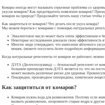
Комары иногда могут вызывать серьезные проблемы со здоровье
укусов комаров? Как предотвратить появление комаров? Приход
комаров на природе? Продолжайте читать нашу статью чтобы у
Как защититься от комаров? Что делать после укуса комара?
Мы можем бороться с комарами с помощью натуральных репелл
Эвкалиптовое масло может быть очень эффективным и без
Некоторые исследования доказали свою эффективность вт
Многие люди утверждают, что нанесение яблочного уксус
мошек. (можете погуглить более подробную информацию 
Когда натуральные репелленты от комаров не работают, можно
ДЭТА (Диэтилтолуамид) — безопасный репеллент от кома
большим преимуществом ДЭТА является то, что он пост
может вызвать различные риски для здоровья. Проконсул
Пикаридин, производное пиперидина, химическое веществ
Как защититься от комаров?
Комарам нужна вода для размножения. Поэтому если жив
вызвать размножение, опорожните старые ведра и другие