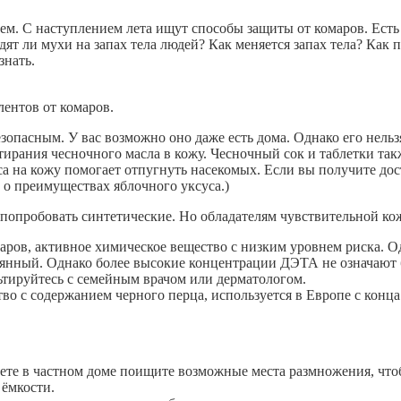
м. С наступлением лета ищут способы защиты от комаров. Есть 
ят ли мухи на запах тела людей? Как меняется запах тела? Как 
знать.
ентов от комаров.
опасным. У вас возможно оно даже есть дома. Однако его нельз
ирания чесночного масла в кожу. Чесночный сок и таблетки так
а на кожу помогает отпугнуть насекомых. Если вы получите дост
о преимуществах яблочного уксуса.)
 попробовать синтетические. Но обладателям чувствительной к
ров, активное химическое вещество с низким уровнем риска. О
оянный. Однако более высокие концентрации ДЭТА не означают
ьтируйтесь с семейным врачом или дерматологом.
о с содержанием черного перца, используется в Европе с конца 
ете в частном доме поищите возможные места размножения, что
 ёмкости.