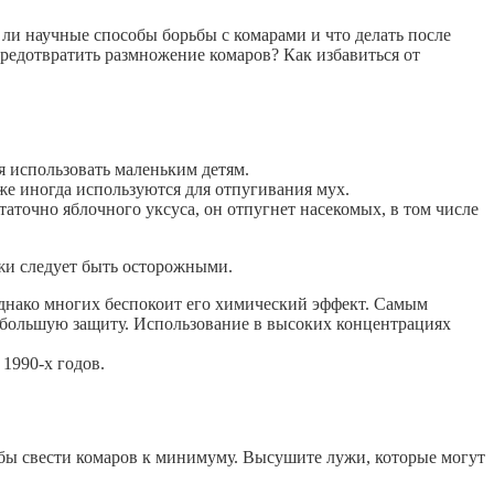
ли научные способы борьбы с комарами и что делать после
предотвратить размножение комаров? Как избавиться от
я использовать маленьким детям.
же иногда используются для отпугивания мух.
аточно яблочного уксуса, он отпугнет насекомых, в том числе
ожи следует быть осторожными.
днако многих беспокоит его химический эффект. Самым
 большую защиту. Использование в высоких концентрациях
1990-х годов.
бы свести комаров к минимуму. Высушите лужи, которые могут