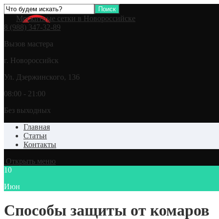
Москитные сетки в Новороссийске
8 (988) 347-32-89
Вызов мастера
г. Новороссийск
Ул. Дзержинского, 136
08:00 - 21:00
Без выходных
Главная
Статьи
Контакты
Открыть меню
10
Июн
Способы защиты от комаров