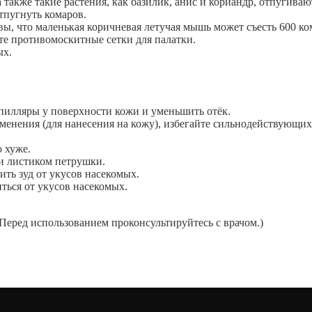
а также такие растения, как базилик, анис и кориандр, отпугива
тпугнуть комаров.
вы, что маленькая коричневая летучая мышь может съесть 600 ком
ите противомоскитные сетки для палатки.
ых.
апилляры у поверхности кожи и уменьшить отёк.
менения (для нанесения на кожу), избегайте сильнодействующих 
о хуже.
и листиком петрушки.
ть зуд от укусов насекомых.
ться от укусов насекомых.
Перед использованием проконсультируйтесь с врачом.)