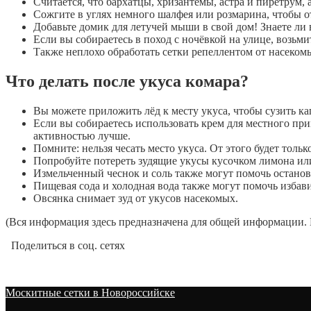
Считается, что бархатцы, хризантемы, астра и пиретрум, 
Сожгите в углях немного шалфея или розмарина, чтобы о
Добавьте домик для летучей мыши в свой дом! Знаете ли 
Если вы собираетесь в поход с ночёвкой на улице, возьм
Также неплохо обработать сетки репеллентом от насеком
Что делать после укуса комара?
Вы можете приложить лёд к месту укуса, чтобы сузить к
Если вы собираетесь использовать крем для местного при
активностью лучше.
Помните: нельзя чесать место укуса. От этого будет тольк
Попробуйте потереть зудящие укусы кусочком лимона ил
Измельченный чеснок и соль также могут помочь останови
Пищевая сода и холодная вода также могут помочь избави
Овсянка снимает зуд от укусов насекомых.
(Вся информация здесь предназначена для общей информации. 
Поделиться в соц. сетях
Москитные сетки в Новороссийске